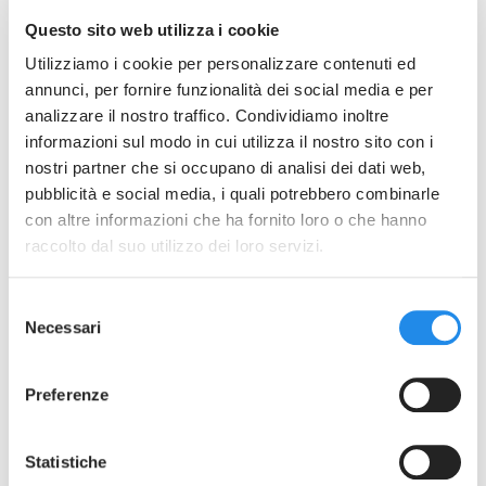
Questo sito web utilizza i cookie
Vertriebspartner
Utilizziamo i cookie per personalizzare contenuti ed
annunci, per fornire funzionalità dei social media e per
analizzare il nostro traffico. Condividiamo inoltre
News
informazioni sul modo in cui utilizza il nostro sito con i
nostri partner che si occupano di analisi dei dati web,
Share on
pubblicità e social media, i quali potrebbero combinarle
Kontakt
con altre informazioni che ha fornito loro o che hanno
raccolto dal suo utilizzo dei loro servizi.
The world fair ACHEMA 2022 will be held in
Gesicherter
Frankfurt am Main from 22nd to 26th August,
Bereich
Selezione
with the participation of leading
Necessari
del
manufactures of devices and plants for
consenso
pharmaceutical and biotechnology industries.
Preferenze
Don’t miss the opportunity to visit us at
Statistiche
our
Booth B67 Hall 6.1
. We will show you our