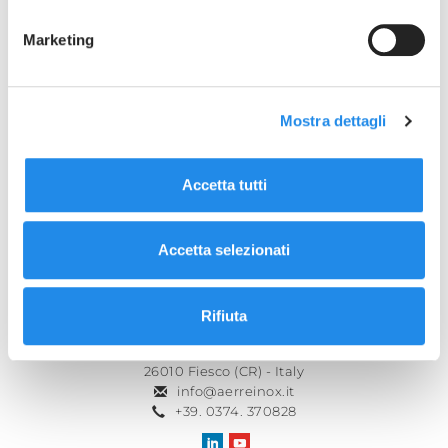
range of products and our news.
Marketing
Website ACHEMA 2022
Mostra dettagli
BACK TO NEWS
Accetta tutti
Accetta selezionati
Rifiuta
Aerre Inox S.r.l.
Sede legale: Via Gerola n°4
26010 Fiesco (CR) - Italy
info@aerreinox.it
+39. 0374. 370828