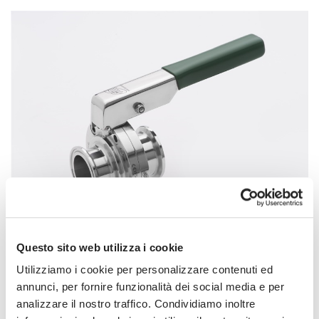
Questo sito web utilizza i cookie
DURCHSUCHEN SIE BITTE DIE GALERIE
Utilizziamo i cookie per personalizzare contenuti ed
VFS
annunci, per fornire funzionalità dei social media e per
Butterfly valve
analizzare il nostro traffico. Condividiamo inoltre
Data sheets: