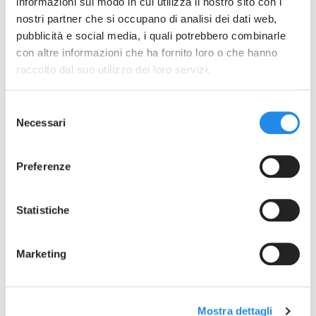
informazioni sul modo in cui utilizza il nostro sito con i
nostri partner che si occupano di analisi dei dati web,
VFS Sanitary Butterfly Valve Rev1
pubblicità e social media, i quali potrebbero combinarle
40VF Seals Replacement Rev6
con altre informazioni che ha fornito loro o che hanno
PED declaration VF Rev0
raccolto dal suo utilizzo dei loro servizi.
Selezione
Necessari
del
consenso
Preferenze
Statistiche
Marketing
Mostra dettagli