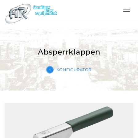
Language
Home
Absperrklappen
Über
uns
KONFIGURATOR
Produkte
Konfigurator
Qualität