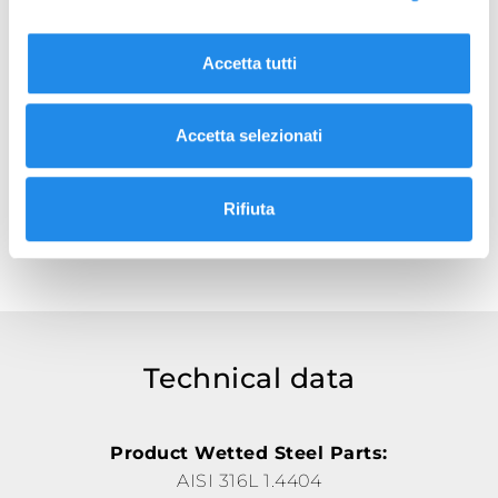
DURCHSUCHEN SIE BITTE DIE GALERIE
VFF
Accetta tutti
Tank bottom butterfly valve
Data sheets:
Accetta selezionati
VFF Tank Bottom Butterfly Valve Rev4
40VF Seals Replacement Rev6
Rifiuta
PED declaration VF Rev0
Technical data
Product Wetted Steel Parts:
AISI 316L 1.4404