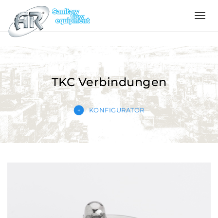
Language
Home
TKC Verbindungen
Über
uns
KONFIGURATOR
Produkte
Konfigurator
Qualität