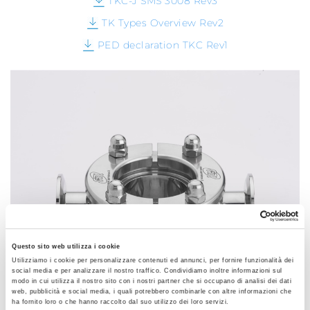
TKC-J SMS 3008 Rev3
TK Types Overview Rev2
PED declaration TKC Rev1
Questo sito web utilizza i cookie
Utilizziamo i cookie per personalizzare contenuti ed annunci, per fornire funzionalità dei
social media e per analizzare il nostro traffico. Condividiamo inoltre informazioni sul
modo in cui utilizza il nostro sito con i nostri partner che si occupano di analisi dei dati
web, pubblicità e social media, i quali potrebbero combinarle con altre informazioni che
DURCHSUCHEN SIE BITTE DIE GALERIE
ha fornito loro o che hanno raccolto dal suo utilizzo dei loro servizi.