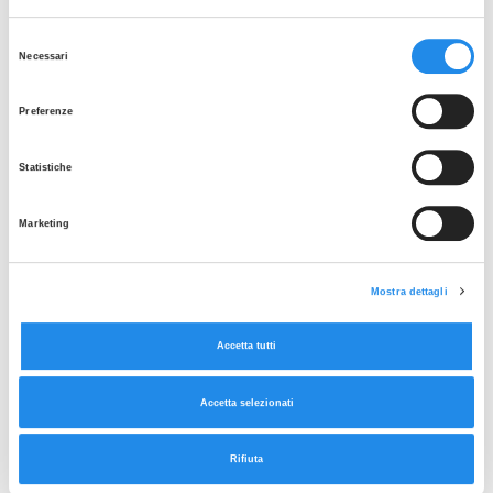
TKL
Selezione
TK IN-LINE connection
Necessari
del
Data sheets:
consenso
Preferenze
TKL IN LINE Connection ASME BPE Rev5
Statistiche
Marketing
Mostra dettagli
Accetta tutti
Accetta selezionati
Rifiuta