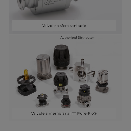
Valvole a sfera sanitarie
Valvole a membrana ITT Pure-Flo®