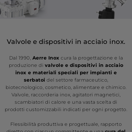
Rete di
vendita
News
Valvole e dispositivi in acciaio inox.
Contatti
Dal 1990,
Aerre Inox
cura la progettazione e la
produzione di
valvole e dispositivi in acciaio
Area
inox e materiali speciali per impianti e
riservata
serbatoi
del settore farmaceutico,
biotecnologico, cosmetico, alimentare e chimico.
Valvole, raccorderia inox, agitatori magnetici,
scambiatori di calore e una vasta scelta di
prodotti customizzabili indicati per ogni progetto.
Flessibilità produttiva e progettuale, rapporto
diretto con ciascun committente e una
cura del