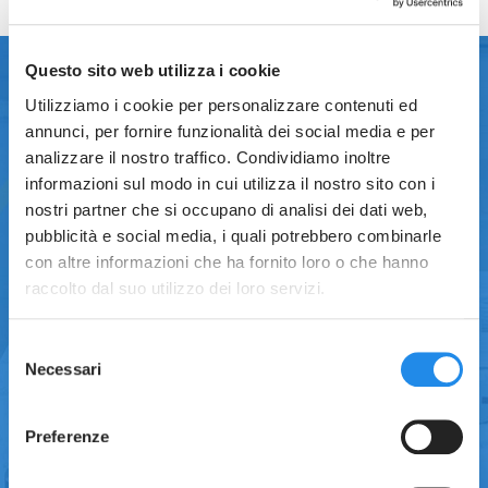
Questo sito web utilizza i cookie
Utilizziamo i cookie per personalizzare contenuti ed
Processo verificato.
annunci, per fornire funzionalità dei social media e per
analizzare il nostro traffico. Condividiamo inoltre
Aerre Inox si distingue per l’alta
qualità
dei
informazioni sul modo in cui utilizza il nostro sito con i
prodotti, riconosciuta a livello globale e garantita
nostri partner che si occupano di analisi dei dati web,
da un articolato sistema di controllo dell’intera
pubblicità e social media, i quali potrebbero combinarle
catena produttiva, dalla fabbricazione in
con altre informazioni che ha fornito loro o che hanno
accordo alle norme cGMP, dalla completa
raccolto dal suo utilizzo dei loro servizi.
tracciabilità
di ogni materiale utilizzato, dalla
certificazione ISO 9001
, alla possibilità di
Selezione
fornire tutta la documentazione necessaria ai
Necessari
del
fini di una eventuale validazione.
consenso
Preferenze
Tra le certificazioni disponibili: dichiarazioni di
conformità, materiali a contatto con il prodotto