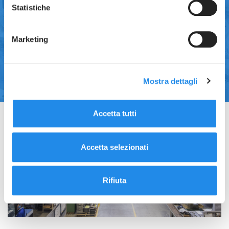
secondo
EN 10204 3.1
,
FDA
,
USP Class VI
,
Statistiche
conformità della finitura superficiale,
certificazione ATEX secondo la Direttiva Europea
Marketing
2014/34/EU e certificazione PED in accordo alla
normativa 2014/68/EU.
Mostra dettagli
Accetta tutti
Accetta selezionati
Rifiuta