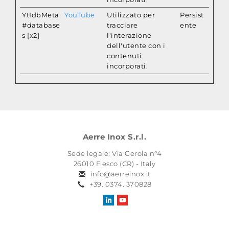
YtIdbMeta
YouTube
Utilizzato per
Persist
#database
tracciare
ente
s [x2]
l'interazione
dell'utente con i
contenuti
incorporati.
Aerre Inox S.r.l.
Sede legale: Via Gerola n°4
26010 Fiesco (CR) - Italy
info@aerreinox.it
+39. 0374. 370828