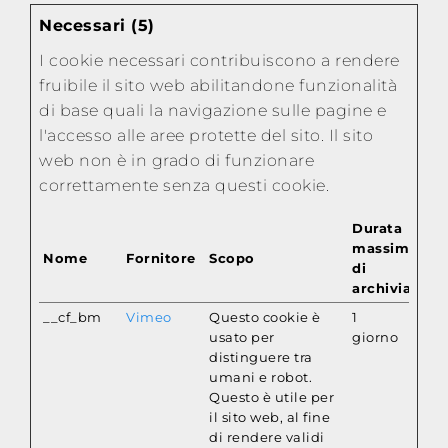
Necessari (5)
I cookie necessari contribuiscono a rendere
fruibile il sito web abilitandone funzionalità
di base quali la navigazione sulle pagine e
l'accesso alle aree protette del sito. Il sito
web non è in grado di funzionare
correttamente senza questi cookie.
Durata
massima
Nome
Fornitore
Scopo
di
archiviazion
__cf_bm
Vimeo
Questo cookie è
1
usato per
giorno
distinguere tra
umani e robot.
Questo è utile per
il sito web, al fine
di rendere validi