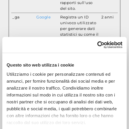
rapporti sull'uso
del sito.
_ga
Google
Registra un ID
2 anni
univoco utilizzato
per generare dati
statistici su come il
visitatore utilizza il
sito internet.
_ga_#
Google
Utilizzato da
2 anni
Google Analytics
Questo sito web utilizza i cookie
per raccogliere
dati sul numero di
Utilizziamo i cookie per personalizzare contenuti ed
volte che un
annunci, per fornire funzionalità dei social media e per
utente ha visitato
analizzare il nostro traffico. Condividiamo inoltre
il sito internet,
informazioni sul modo in cui utilizza il nostro sito con i
oltre che le dati
per la prima visita
nostri partner che si occupano di analisi dei dati web,
e la visita più
pubblicità e social media, i quali potrebbero combinarle
recente.
con altre informazioni che ha fornito loro o che hanno
ASP.NET_
www.aerre
Preserva gli stati
Session
raccolto dal suo utilizzo dei loro servizi.
SessionId
inox.it
dell'utente nelle
e