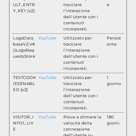
ULT_ENTR
tracciare
e
Y_KEY [x2]
l'interazione
dell'utente con i
contenuti
incorporati.
LogsData
YouTube
Utilizzato per
Persist
baseV2:V#
tracciare
ente
||LogsReq
l'interazione
uestsStore
dell'utente con i
contenuti
incorporati.
TESTCOOK
YouTube
Utilizzato per
1
IESENABL
tracciare
giorno
ED [x2]
l'interazione
dell'utente con i
contenuti
incorporati.
VISITOR_I
YouTube
Prova a stimare la
180
NFO1_LIV
velocità della
giorni
E
connessione
dell'utente su