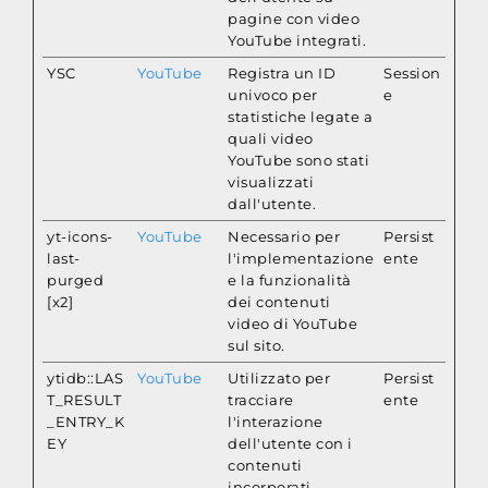
pagine con video
YouTube integrati.
YSC
YouTube
Registra un ID
Session
univoco per
e
statistiche legate a
quali video
YouTube sono stati
visualizzati
dall'utente.
yt-icons-
YouTube
Necessario per
Persist
last-
l'implementazione
ente
purged
e la funzionalità
[x2]
dei contenuti
video di YouTube
sul sito.
ytidb::LAS
YouTube
Utilizzato per
Persist
T_RESULT
tracciare
ente
_ENTRY_K
l'interazione
EY
dell'utente con i
contenuti
incorporati.