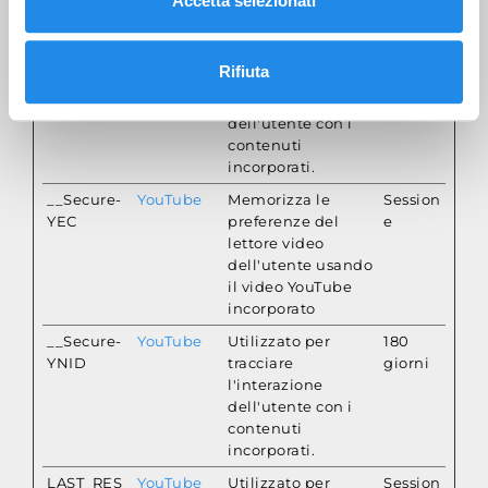
Accetta selezionati
di
archiviazion
__Secure-
YouTube
Utilizzato per
180
Rifiuta
ROLLOUT_
tracciare
giorni
TOKEN
l'interazione
dell'utente con i
contenuti
incorporati.
__Secure-
YouTube
Memorizza le
Session
YEC
preferenze del
e
lettore video
dell'utente usando
il video YouTube
incorporato
__Secure-
YouTube
Utilizzato per
180
YNID
tracciare
giorni
l'interazione
dell'utente con i
contenuti
incorporati.
LAST_RES
YouTube
Utilizzato per
Session