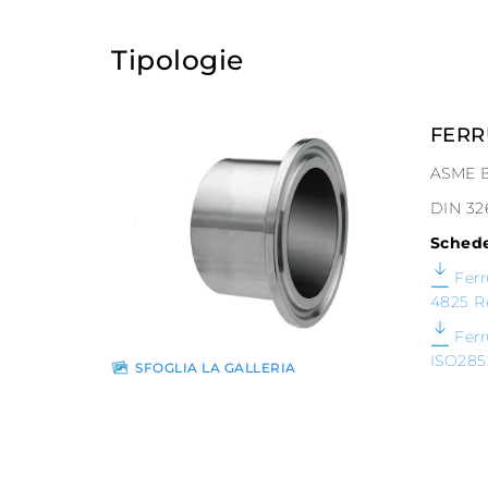
Tipologie
FERR
ASME B
DIN 32
Schede
Fer
4825 R
Fer
ISO285
SFOGLIA LA GALLERIA