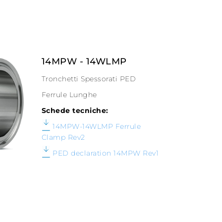
14MPW - 14WLMP
Tronchetti Spessorati PED
Ferrule Lunghe
Schede tecniche:
14MPW-14WLMP Ferrule
Clamp Rev2
PED declaration 14MPW Rev1