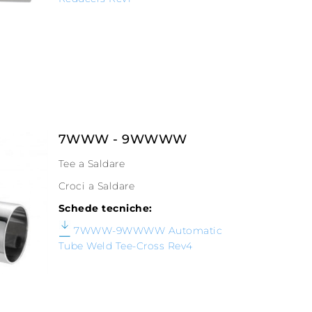
7WWW - 9WWWW
Tee a Saldare
Croci a Saldare
Schede tecniche:
7WWW-9WWWW Automatic
Tube Weld Tee-Cross Rev4