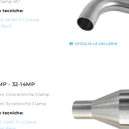
Clamp 45°
 tecniche:
P-2KMP Tri-Clamp
 Rev3
SFOGLIA LA GALLERIA
MP - 32-14MP
oni Concentriche Clamp
oni Eccentriche Clamp
 tecniche:
32-14MP Tri-Clamp
rs Rev4