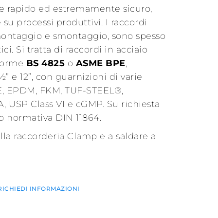
e rapido ed estremamente sicuro,
 su processi produttivi. I raccordi
i montaggio e smontaggio, sono spesso
i. Si tratta di raccordi in acciaio
 norme
BS 4825
o
ASME BPE
,
” e 12”, con guarnizioni di varie
ONE, EPDM, FKM, TUF-STEEL®,
A, USP Class VI e cGMP. Su richiesta
do normativa DIN 11864.
lla raccorderia Clamp e a saldare a
ICHIEDI INFORMAZIONI