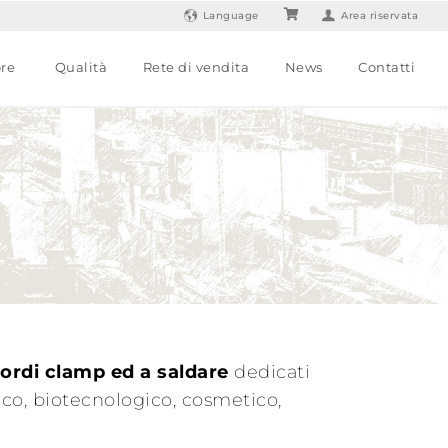
Language
Area riservata
ore
Qualità
Rete di vendita
News
Contatti
ordi clamp ed a saldare
dedicati
ico, biotecnologico, cosmetico,