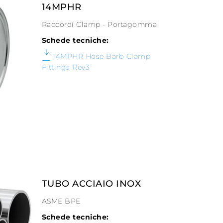
14MPHR
Raccordi Clamp - Portagomma
Schede tecniche:
14MPHR Hose Barb-Clamp
Fittings Rev3
TUBO ACCIAIO INOX
ASME BPE
Schede tecniche: