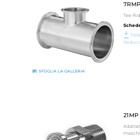
7RM
Tee Ri
Schede
7RM
Reduci
SFOGLIA LA GALLERIA
21MP
Adattat
masch