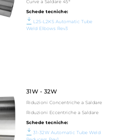
Curve a Saldare 45°
Schede tecniche:
L2S-L2KS Automatic Tube
Weld Elbows Rev3
31W - 32W
Riduzioni Concentriche a Saldare
Riduzioni Eccentriche a Saldare
Schede tecniche:
31-32W Automatic Tube Weld
Reducers Rev1