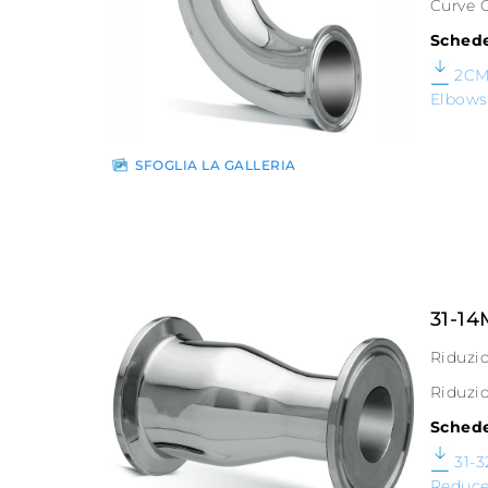
Curve 
Schede
2CM
Elbows
SFOGLIA LA GALLERIA
31-14
Riduzi
Riduzi
Schede
31-
Reduce