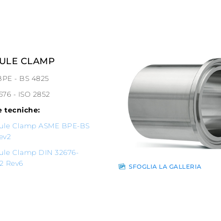
ULE CLAMP
PE - BS 4825
676 - ISO 2852
 tecniche:
rule Clamp ASME BPE-BS
ev2
rule Clamp DIN 32676-
2 Rev6
SFOGLIA LA GALLERIA