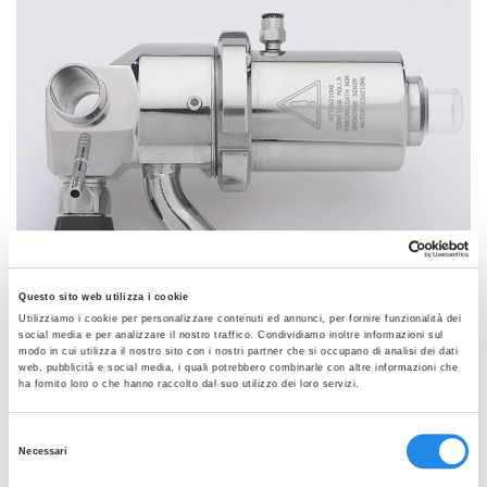
Rete di
vendita
News
Contatti
Area
riservata
Questo sito web utilizza i cookie
Utilizziamo i cookie per personalizzare contenuti ed annunci, per fornire funzionalità dei
social media e per analizzare il nostro traffico. Condividiamo inoltre informazioni sul
modo in cui utilizza il nostro sito con i nostri partner che si occupano di analisi dei dati
web, pubblicità e social media, i quali potrebbero combinarle con altre informazioni che
ha fornito loro o che hanno raccolto dal suo utilizzo dei loro servizi.
Selezione
SFOGLIA LA GALLERIA
Necessari
del