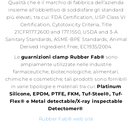
Qualità che è il marchio di fabbrica dell’azienda
insieme all’obbiettivo di soddisfare gli standard
più elevati, tra cui: FDA Certification, USP Class VI
Certification, Cytotoxicity Criteria, Title
21CFR177.2600 and 177.1550, USDA and 3-A
Sanitary Standards, ASME-BPE Standards, Animal
Derived Ingredient Free, EC1935/2004.
Le
guarnizioni clamp Rubber Fab
®
sono
ampiamente utilizzate nelle industrie
farmaceutiche, biotecnologiche, alimentari,
chimiche e cosmetiche; tali prodotti sono fornibili
in varie tipologie e materiali tra cui:
Platinum
Silicone, EPDM, PTFE, FKM, Tuf-Steel®, Tuf-
Flex® e Metal detectable/X-ray inspectable
Detectomer®
.
Rubber Fab® web site