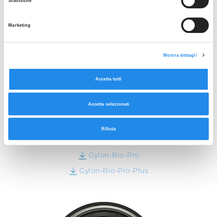
Statistiche
Marketing
Mostra dettagli
Accetta tutti
Accetta selezionati
SFOGLIA LA GALLERIA
GUARNIZIONI GYLON®
Rifiuta
Schede tecniche:
Gylon-Bio-Pro
Gylon-Bio-Pro-Plus