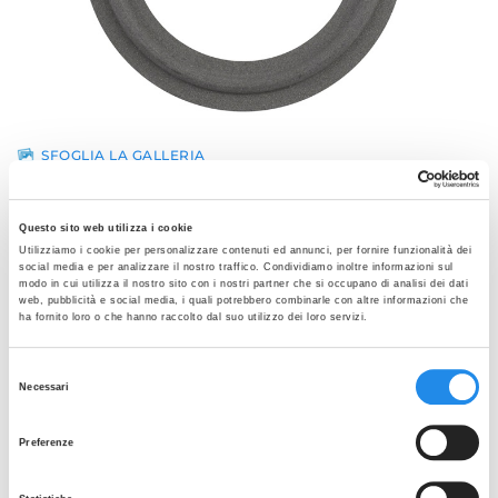
SFOGLIA LA GALLERIA
GUARNIZIONI TUF-STEEL®
Schede tecniche:
Questo sito web utilizza i cookie
Utilizziamo i cookie per personalizzare contenuti ed annunci, per fornire funzionalità dei
Tuf-Steel
social media e per analizzare il nostro traffico. Condividiamo inoltre informazioni sul
modo in cui utilizza il nostro sito con i nostri partner che si occupano di analisi dei dati
Tuf-Steel-Brochure
web, pubblicità e social media, i quali potrebbero combinarle con altre informazioni che
ha fornito loro o che hanno raccolto dal suo utilizzo dei loro servizi.
Tuf-Steel-Part-Numbers
Selezione
Necessari
del
consenso
Preferenze