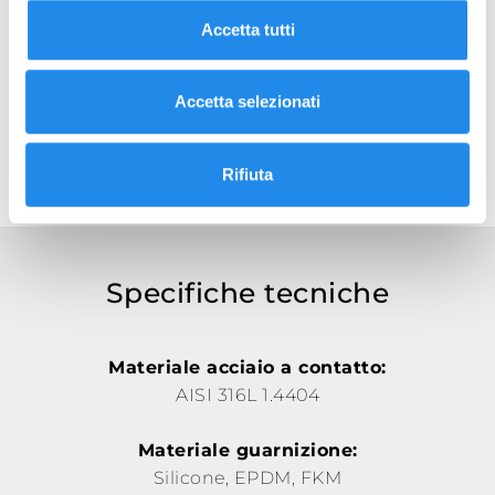
Valvola a farfalla di fondo
Accetta tutti
Schede tecniche:
VFF Tank Bottom Butterfly Valve Rev4
Accetta selezionati
40VF Seals Replacement Rev6
PED declaration VF Rev0
Rifiuta
Specifiche tecniche
Materiale acciaio a contatto:
AISI 316L 1.4404
Materiale guarnizione:
Silicone, EPDM, FKM