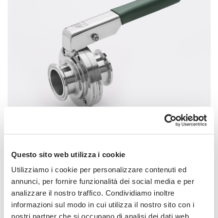
SFOGLIA LA GALLERIA
VFS
Questo sito web utilizza i cookie
Valvola a farfalla
Utilizziamo i cookie per personalizzare contenuti ed
Schede tecniche:
annunci, per fornire funzionalità dei social media e per
analizzare il nostro traffico. Condividiamo inoltre
VFS Sanitary Butterfly Valve Rev1
informazioni sul modo in cui utilizza il nostro sito con i
40VF Seals Replacement Rev6
nostri partner che si occupano di analisi dei dati web,