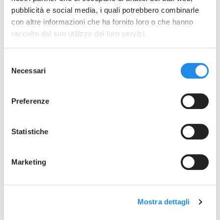
PED declaration VF Rev0
pubblicità e social media, i quali potrebbero combinarle
con altre informazioni che ha fornito loro o che hanno
raccolto dal suo utilizzo dei loro servizi.
Selezione
Necessari
del
consenso
Preferenze
Statistiche
Marketing
SFOGLIA LA GALLERIA
Mostra dettagli
VFF