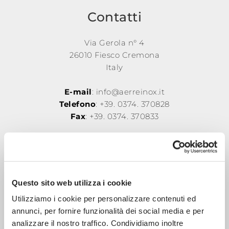
Rete di
Contatti
vendita
Via Gerola n° 4
26010 Fiesco Cremona
News
Italy
E-mail
: info@aerreinox.it
Contatti
Telefono
: +39. 0374. 370828
Fax
: +39. 0374. 370833
Area
riservata
Registro imprese di Cremona
R.E.A. CR 124532
Cap. Sociale € 208.000,00 i.v.
Questo sito web utilizza i cookie
P.IVA e Cod. Fiscale 00962930194
Utilizziamo i cookie per personalizzare contenuti ed
annunci, per fornire funzionalità dei social media e per
RICHIEDI PREVENTIVO
analizzare il nostro traffico. Condividiamo inoltre