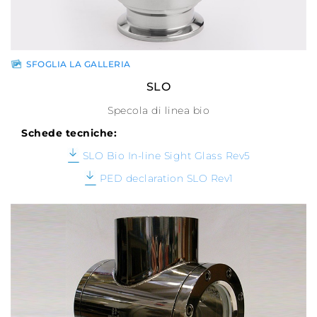
SFOGLIA LA GALLERIA
SLO
Specola di linea bio
Schede tecniche:
SLO Bio In-line Sight Glass Rev5
PED declaration SLO Rev1