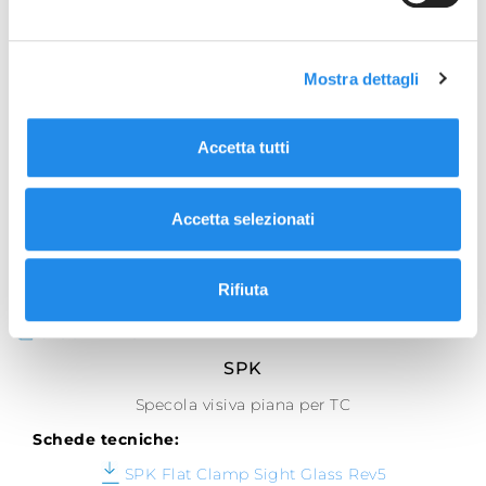
Mostra dettagli
Accetta tutti
Accetta selezionati
Rifiuta
SFOGLIA LA GALLERIA
SPK
Specola visiva piana per TC
Schede tecniche:
SPK Flat Clamp Sight Glass Rev5