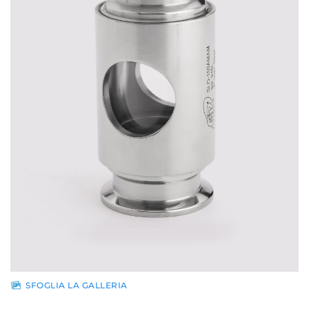
Rete di
vendita
News
Contatti
Area
riservata
SFOGLIA LA GALLERIA