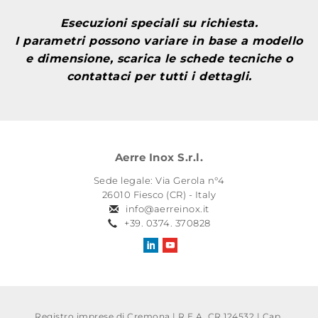
Esecuzioni speciali su richiesta.
I parametri possono variare in base a modello
e dimensione, scarica le schede tecniche o
contattaci per tutti i dettagli.
Aerre Inox S.r.l.
Sede legale: Via Gerola n°4
26010 Fiesco (CR) - Italy
info@aerreinox.it
+39. 0374. 370828
Registro imprese di Cremona | R.E.A. CR 124532 | Cap.