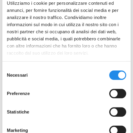
Utilizziamo i cookie per personalizzare contenuti ed
annunci, per fornire funzionalità dei social media e per
analizzare il nostro traffico. Condividiamo inoltre
informazioni sul modo in cui utilizza il nostro sito con i
nostri partner che si occupano di analisi dei dati web,
pubblicità e social media, i quali potrebbero combinarle
con altre informazioni che ha fornito loro o che hanno
raccolto dal suo utilizzo dei loro servizi.
SFOGLIA LA GALLERIA
Selezione
Necessari
SLH
del
consenso
Specole di linea
Preferenze
Schede tecniche:
SLH In-line Sight Glass Rev1
Statistiche
PED declaration SLH Rev0
Marketing