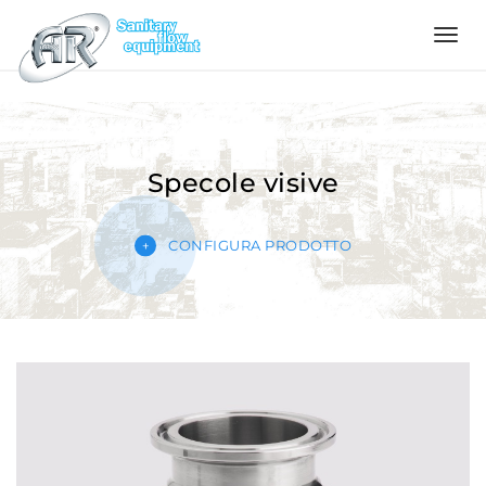
Language
Home
Specole visive
Azienda
CONFIGURA PRODOTTO
Prodotti
Configuratore
Qualità