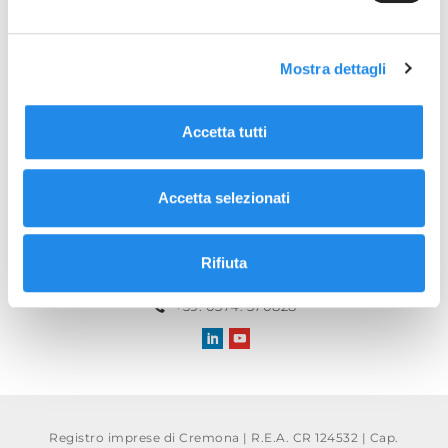
Mostra dettagli
TORNA ALLE NEWS
Accetta tutti
Accetta selezionati
Aerre Inox S.r.l.
Sede legale: Via Gerola n°4
Rifiuta
26010 Fiesco (CR) - Italy
info@aerreinox.it
+39. 0374. 370828
Registro imprese di Cremona | R.E.A. CR 124532 | Cap.