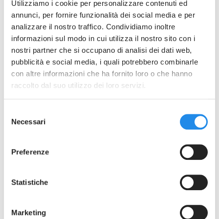
Utilizziamo i cookie per personalizzare contenuti ed
Rete di
annunci, per fornire funzionalità dei social media e per
vendita
analizzare il nostro traffico. Condividiamo inoltre
informazioni sul modo in cui utilizza il nostro sito con i
nostri partner che si occupano di analisi dei dati web,
News
pubblicità e social media, i quali potrebbero combinarle
con altre informazioni che ha fornito loro o che hanno
Condividi su
raccolto dal suo utilizzo dei loro servizi.
Contatti
Selezione
Area
Dal 1990, Aerre Inox si impegna a produrre e
Necessari
riservata
del
fornire molti dei componenti che vengono
consenso
utilizzati per costruire impianti o serbatoi, con
Preferenze
lo scopo di agevolare il cliente nel processo di
ricerca ed acquisto del materiale, garantendo
un processo di fornitura semplice, veloce con
Statistiche
un supporto tecnico immediato.
Scarica la nostra presentazione aziendale
Marketing