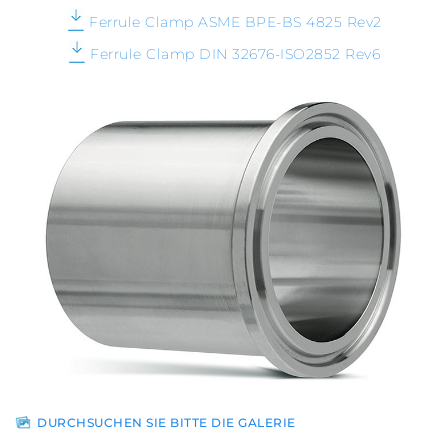
Ferrule Clamp ASME BPE-BS 4825 Rev2
Ferrule Clamp DIN 32676-ISO2852 Rev6
DURCHSUCHEN SIE BITTE DIE GALERIE