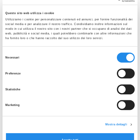
Eccentric Clamp Reducers
Data sheets:
Questo sito web utilizza i cookie
Utilizziamo i cookie per personalizzare contenuti ed annunci, per fornire funzionalità dei
31-32-14MP Tri-Clamp Reducers Rev4
social media e per analizzare il nostro traffico. Condividiamo inoltre informazioni sul
modo in cui utilizza il nostro sito con i nostri partner che si occupano di analisi dei dati
web, pubblicità e social media, i quali potrebbero combinarle con altre informazioni che
ha fornito loro o che hanno raccolto dal suo utilizzo dei loro servizi.
Selezione
Necessari
del
consenso
Preferenze
Statistiche
Marketing
Mostra dettagli
DURCHSUCHEN SIE BITTE DIE GALERIE
Accetta tutti