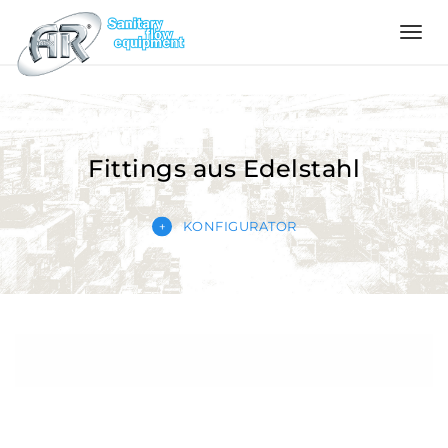
Language
Home
Fittings aus Edelstahl
Über
uns
KONFIGURATOR
Produkte
Konfigurator
Qualität