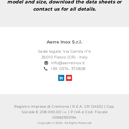
model and size, download the data sheets or
contact us for all details.
Aerre Inox S.r.l.
Sede legale: Via Gerola n°4
26010 Fiesco (CR) - Italy
info@aerreinox.it
+39. 0374. 370828
Registro imprese di Cremona | R.E.A. CR 124532 | Cap.
Sociale € 208.000,00 i.v.
|
P.IVA e Cod. Fiscale
00962930194
Copyright © 2026 - All Rights Reserved