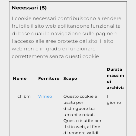
Necessari (5)
I cookie necessari contribuiscono a rendere
fruibile il sito web abilitandone funzionalità
di base quali la navigazione sulle pagine e
l'accesso alle aree protette del sito. Il sito
web non è in grado di funzionare
correttamente senza questi cookie.
Durata
massima
Nome
Fornitore
Scopo
di
archiviazion
__cf_bm
Vimeo
Questo cookie è
1
usato per
giorno
distinguere tra
umani e robot.
Questo è utile per
il sito web, al fine
di rendere validi