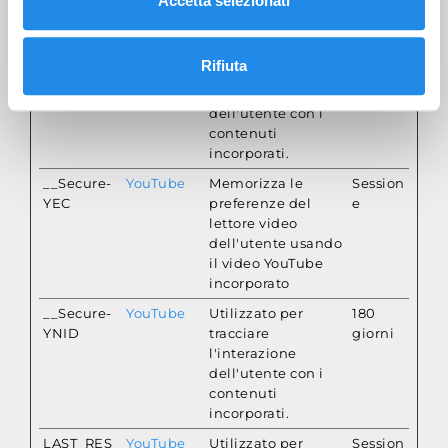
Accetta selezionati
di
archiviazion
__Secure-
YouTube
Utilizzato per
180
Rifiuta
ROLLOUT_
tracciare
giorni
TOKEN
l'interazione
dell'utente con i
contenuti
incorporati.
__Secure-
YouTube
Memorizza le
Session
YEC
preferenze del
e
lettore video
dell'utente usando
il video YouTube
incorporato
__Secure-
YouTube
Utilizzato per
180
YNID
tracciare
giorni
l'interazione
dell'utente con i
contenuti
incorporati.
LAST_RES
YouTube
Utilizzato per
Session