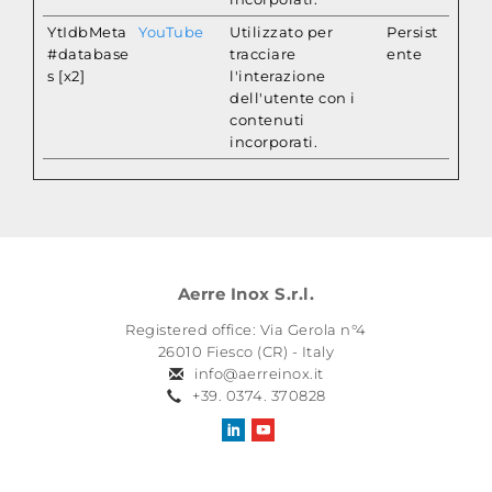
YtIdbMeta
YouTube
Utilizzato per
Persist
#database
tracciare
ente
s [x2]
l'interazione
dell'utente con i
contenuti
incorporati.
Aerre Inox S.r.l.
Registered office: Via Gerola n°4
26010 Fiesco (CR) - Italy
info@aerreinox.it
+39. 0374. 370828