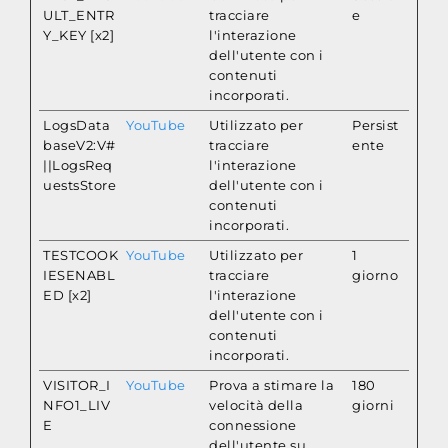
ULT_ENTR
tracciare
e
Y_KEY [x2]
l'interazione
dell'utente con i
contenuti
incorporati.
LogsData
YouTube
Utilizzato per
Persist
baseV2:V#
tracciare
ente
||LogsReq
l'interazione
uestsStore
dell'utente con i
contenuti
incorporati.
TESTCOOK
YouTube
Utilizzato per
1
IESENABL
tracciare
giorno
ED [x2]
l'interazione
dell'utente con i
contenuti
incorporati.
VISITOR_I
YouTube
Prova a stimare la
180
NFO1_LIV
velocità della
giorni
E
connessione
dell'utente su