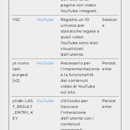
pagine con video
YouTube integrati.
YSC
YouTube
Registra un ID
Session
univoco per
e
statistiche legate a
quali video
YouTube sono stati
visualizzati
dall'utente.
yt-icons-
YouTube
Necessario per
Persist
last-
l'implementazione
ente
purged
e la funzionalità
[x2]
dei contenuti
video di YouTube
sul sito.
ytidb::LAS
YouTube
Utilizzato per
Persist
T_RESULT
tracciare
ente
_ENTRY_K
l'interazione
EY
dell'utente con i
contenuti
incorporati.