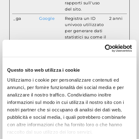
rapporti sull'uso
del sito.
_ga
Google
Registra un ID
2 anni
univoco utilizzato
per generare dati
statistici su come il
visitatore utilizza il
sito internet.
_ga_#
Google
Utilizzato da
2 anni
Google Analytics
Questo sito web utilizza i cookie
per raccogliere
dati sul numero di
Utilizziamo i cookie per personalizzare contenuti ed
volte che un
annunci, per fornire funzionalità dei social media e per
utente ha visitato
analizzare il nostro traffico. Condividiamo inoltre
il sito internet,
informazioni sul modo in cui utilizza il nostro sito con i
oltre che le dati
per la prima visita
nostri partner che si occupano di analisi dei dati web,
e la visita più
pubblicità e social media, i quali potrebbero combinarle
recente.
con altre informazioni che ha fornito loro o che hanno
ASP.NET_
www.aerre
Preserva gli stati
Session
raccolto dal suo utilizzo dei loro servizi.
SessionId
inox.it
dell'utente nelle
e