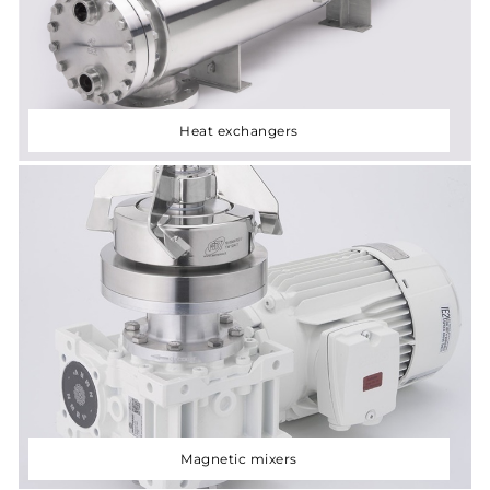
Sales
network
News
Heat exchangers
Contacts
Reserved
area
Magnetic mixers