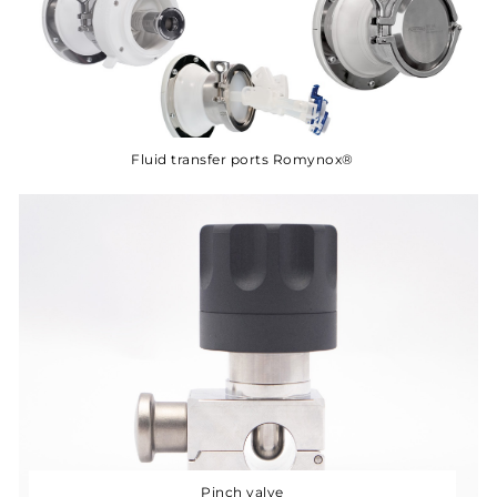
Fluid transfer ports Romynox®
Pinch valve