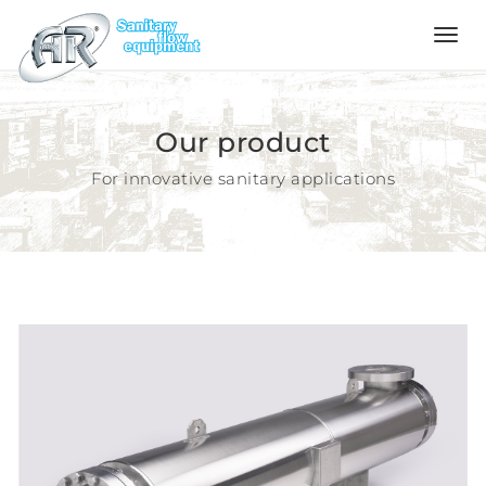
Language
Our product
Home
For innovative sanitary applications
Company
Products
Configurator
Quality