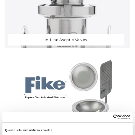
In-Line Aseptic Valves
Fike® Hygienic Rupture Discs
Questo sito web utilizza i cookie