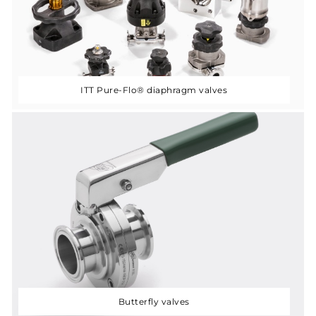
ITT Pure-Flo® diaphragm valves
Butterfly valves