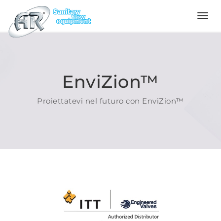
Language
Home
EnviZion™
Azienda
Proiettatevi nel futuro con EnviZion™
Prodotti
Configuratore
Qualità