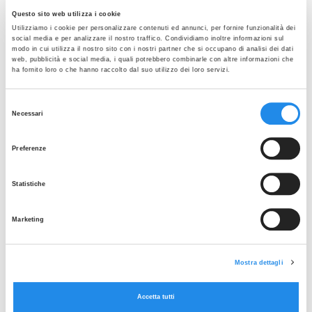
consente una riduzione significativa del costo
Questo sito web utilizza i cookie
totale di possesso, supportando gli obiettivi
Utilizziamo i cookie per personalizzare contenuti ed annunci, per fornire funzionalità dei
social media e per analizzare il nostro traffico. Condividiamo inoltre informazioni sul
delle industrie di incrementare la produttività,
modo in cui utilizza il nostro sito con i nostri partner che si occupano di analisi dei dati
migliorare l’affidabilità e aumentare la facilità
web, pubblicità e social media, i quali potrebbero combinarle con altre informazioni che
ha fornito loro o che hanno raccolto dal suo utilizzo dei loro servizi.
di pulizia.
La valvola
EnviZion™
utilizza un concetto
Selezione
Necessari
innovativo di montaggio e rotazione che
del
permette uno smontaggio facile e rapido della
consenso
Preferenze
valvola, inoltre elimina gli effetti dei cicli
termici con un sistema integrato di
Statistiche
compensazione termica.
• Manutenzione senza l’impiego di utensili:
Marketing
non sono richiesti utensili per l’installazione
della valvola e per la sostituzione della
membrana, semplificando in tal modo il
Mostra dettagli
processo di manutenzione.
Accetta tutti
• Tecnologia di chiusura a tenuta attiva: la forza