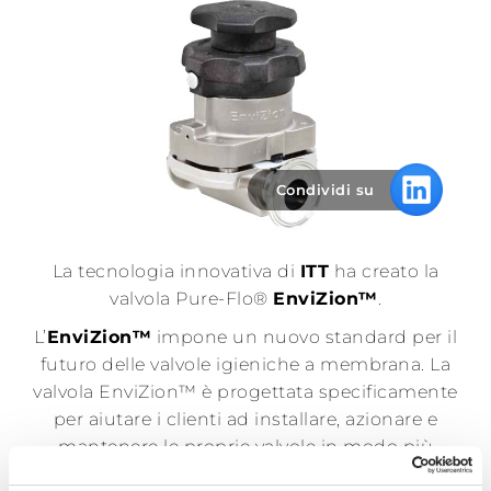
Rete di
vendita
News
Condividi su
Contatti
Area
La tecnologia innovativa di
ITT
ha creato la
riservata
valvola Pure-Flo®
EnviZion™
.
L’
EnviZion™
impone un nuovo standard per il
futuro delle valvole igieniche a membrana. La
valvola EnviZion™ è progettata specificamente
per aiutare i clienti ad installare, azionare e
mantenere le proprie valvole in modo più
efficiente. Questa progettazione unica