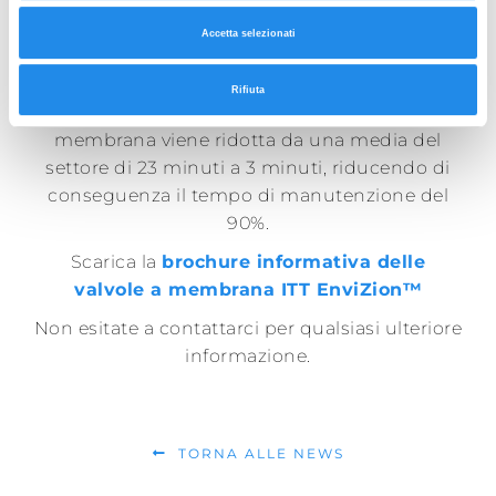
costante del sistema di compensazione
Accetta selezionati
termica realizza una tenuta affidabile che non
si degrada nel tempo.
Rifiuta
• Risparmio di tempo: la sostituzione della
membrana viene ridotta da una media del
settore di 23 minuti a 3 minuti, riducendo di
conseguenza il tempo di manutenzione del
90%.
Scarica la
brochure informativa delle
valvole a membrana ITT EnviZion™
Non esitate a contattarci per qualsiasi ulteriore
informazione.
TORNA ALLE NEWS