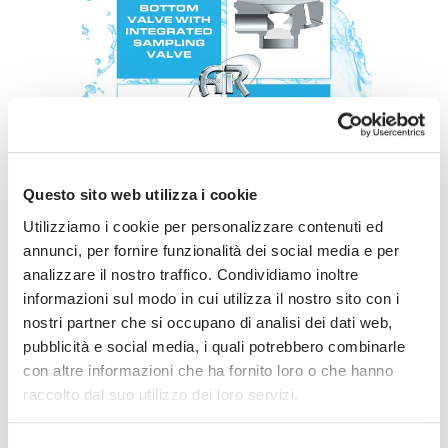
Rete di
vendita
News
Condividi su
Contatti
Questo sito web utilizza i cookie
Utilizziamo i cookie per personalizzare contenuti ed
Area
Queste due valvole di fondo con satellite
annunci, per fornire funzionalità dei social media e per
riservata
integrato sono la novità di Aerre Inox. Grazie
analizzare il nostro traffico. Condividiamo inoltre
alle loro molteplici proprietà, possono vantare
informazioni sul modo in cui utilizza il nostro sito con i
un ottimo livello di praticità, dato dal design
nostri partner che si occupano di analisi dei dati web,
pubblicità e social media, i quali potrebbero combinarle
innovativo, garantendo un grado di asetticità
con altre informazioni che ha fornito loro o che hanno
estremamente elevato.
raccolto dal suo utilizzo dei loro servizi.
VALVOLA ASETTICA DI FONDO CON
VALVOLA DI CAMPIONAMENTO INTEGRATA